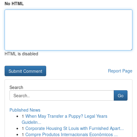
No HTML
HTML is disabled
Report Page
Search
Go
Published News
1
When May Transfer a Puppy? Legal Years
Guidelin...
1
Corporate Housing St Louis with Furnished Apart...
1
Compre Produtos Internacionais Econômicos ...