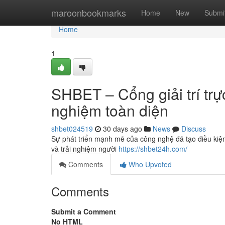
Home
maroonbookmarks
Home
New
Submi
Home
1
SHBET – Cổng giải trí trực
nghiệm toàn diện
shbet024519
30 days ago
News
Discuss
Sự phát triển mạnh mẽ của công nghệ đã tạo điều kiện 
và trải nghiệm người
https://shbet24h.com/
Comments
Who Upvoted
Comments
Submit a Comment
No HTML