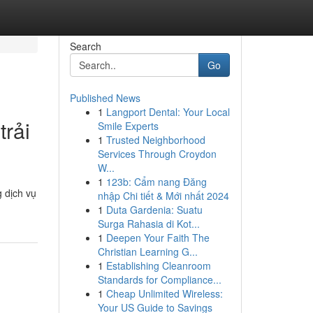
Search
Go
Published News
1
Langport Dental: Your Local
trải
Smile Experts
1
Trusted Neighborhood
Services Through Croydon
W...
1
123b: Cẩm nang Đăng
g dịch vụ
nhập Chi tiết & Mới nhất 2024
1
Duta Gardenia: Suatu
Surga Rahasia di Kot...
1
Deepen Your Faith The
Christian Learning G...
1
Establishing Cleanroom
Standards for Compliance...
1
Cheap Unlimited Wireless:
Your US Guide to Savings