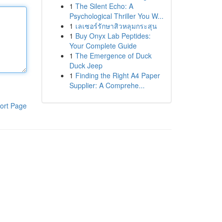
1
The Silent Echo: A
Psychological Thriller You W...
1
เลเซอร์รักษาสิวหลุมกระสุน
1
Buy Onyx Lab Peptides:
Your Complete Guide
1
The Emergence of Duck
Duck Jeep
1
Finding the Right A4 Paper
Supplier: A Comprehe...
ort Page