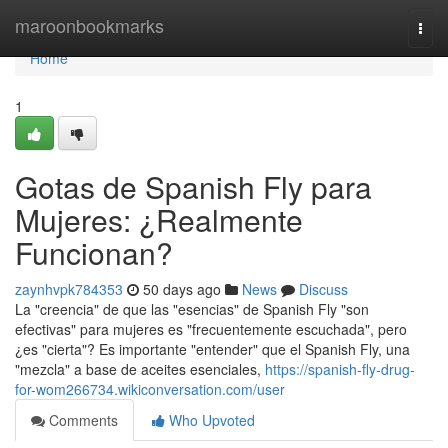
Home
maroonbookmarks
Togg
navi
Home
1
Gotas de Spanish Fly para
Mujeres: ¿Realmente
Funcionan?
zaynhvpk784353
50 days ago
News
Discuss
La "creencia" de que las "esencias" de Spanish Fly "son
efectivas" para mujeres es "frecuentemente escuchada", pero
¿es "cierta"? Es importante "entender" que el Spanish Fly, una
"mezcla" a base de aceites esenciales,
https://spanish-fly-drug-
for-wom266734.wikiconversation.com/user
Comments
Who Upvoted