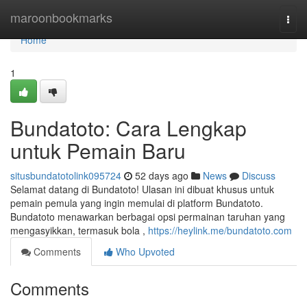
Home
maroonbookmarks
Togg
navi
Home
1
Bundatoto: Cara Lengkap
untuk Pemain Baru
situsbundatotolink095724
52 days ago
News
Discuss
Selamat datang di Bundatoto! Ulasan ini dibuat khusus untuk
pemain pemula yang ingin memulai di platform Bundatoto.
Bundatoto menawarkan berbagai opsi permainan taruhan yang
mengasyikkan, termasuk bola ,
https://heylink.me/bundatoto.com
Comments
Who Upvoted
Comments