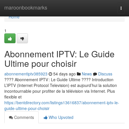
Home
maroonbookmarks
Togg
navi
Home
1
Abonnement IPTV: Le Guide
Ultime pour choisir
abonnementiptv385923
54 days ago
News
Discuss
???? Abonnement IPTV : Le Guide Ultime ???? Introduction
L’IPTV (Internet Protocol Television) est aujourd’hui la solution
incontournable pour profiter de la télévision via Internet. Plus
flexible et
https://bentdirectory.com/listings13616837/abonnement-iptv-le-
guide-ultime-pour-choisir
Comments
Who Upvoted