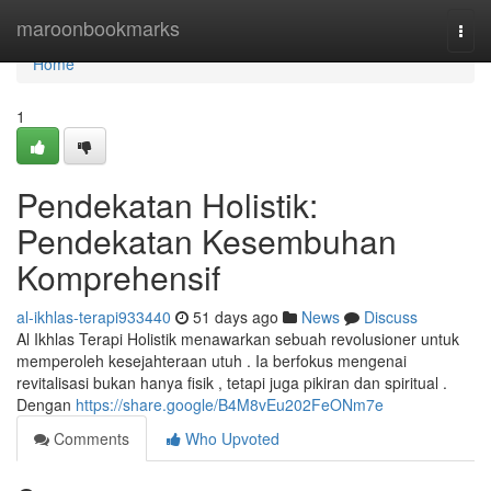
Home
maroonbookmarks
Togg
navi
Home
1
Pendekatan Holistik:
Pendekatan Kesembuhan
Komprehensif
al-ikhlas-terapi933440
51 days ago
News
Discuss
Al Ikhlas Terapi Holistik menawarkan sebuah revolusioner untuk
memperoleh kesejahteraan utuh . Ia berfokus mengenai
revitalisasi bukan hanya fisik , tetapi juga pikiran dan spiritual .
Dengan
https://share.google/B4M8vEu202FeONm7e
Comments
Who Upvoted