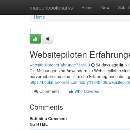
Home
maroonbookmarks
Home
New
Submi
Home
1
Websitepiloten Erfahrunge
websitepilotenerfahrunge754900
54 days ago
Ne
Die Meinungen von Anwendern zu Websitepiloten sind
hervorheben und eine hilfreiche Erfahrung berichten, g
https://bookmarkforce.com/story21648409/websitepilot
Comments
Who Upvoted
Comments
Submit a Comment
No HTML