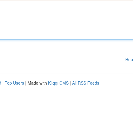
Rep
d
|
Top Users
| Made with
Kliqqi CMS
|
All RSS Feeds