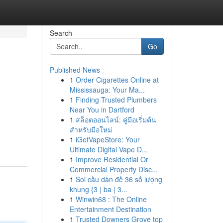
Search
Go
Published News
1
Order Cigarettes Online at
Mississauga: Your Ma...
1
Finding Trusted Plumbers
Near You in Dartford
1
สล็อตออนไลน์: คู่มือเริ่มต้น
สำหรับมือใหม่
1
iGetVapeStore: Your
Ultimate Digital Vape D...
1
Improve Residential Or
Commercial Property Disc...
1
Soi cầu dàn đề 36 số lượng
khung {3 | ba | 3...
1
Winwin68 : The Online
Entertainment Destination
1
Trusted Downers Grove top