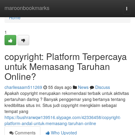
Home
maroonbookmarks
Togg
navi
Home
1
copyright: Platform Terpercaya
untuk Memasang Taruhan
Online?
charliesaam511269
55 days ago
News
Discuss
Apakah copyright merupakan rekomendasi terbaik untuk aktivitas
pertaruhan daring ? Banyak penggemar yang bertanya tentang
kredibilitas situs ini. Situs judi copyright mengklaim sebagai
tempat yang
https://bushrarwqw139516.slypage.com/42336458/copyright-
platform-andal-untuk-memasang-taruhan-online
Comments
Who Upvoted