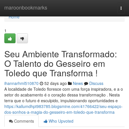
Home
maroonbookmarks
Togg
navi
Home
1
Seu Ambiente Transformado:
O Talento do Gesseiro em
Toledo que Transforma !
ihannarhml510870
52 days ago
News
Discuss
A localidade de Toledo floresce com uma força inspiradora, e a o
setor do acabamento é o coração dessa transformação . Nesta
terra que o futuro é esculpido, impulsionando oportunidades e
https://kallumdhpt983785.blogsmine.com/41766422/seu-espaço-
dos-sonhos-a-magia-do-gesseiro-em-toledo-que-transforma
Comments
Who Upvoted