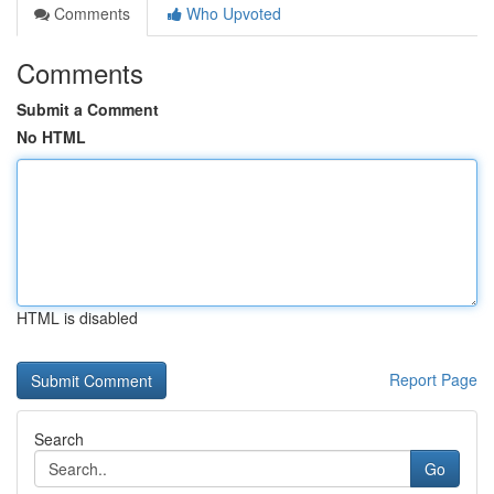
Comments
Who Upvoted
Comments
Submit a Comment
No HTML
HTML is disabled
Report Page
Search
Go