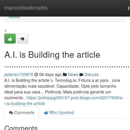
Home
maroonbookmarks
n
Home
1
A.I. is Building the article
......................................................
jadanicc725876
58 days ago
News
Discuss
A.I. is Building the article l> Tecnolog.ia: Fritura a ar para . uma
alimentação mais saudável. Capacidade: Opte pelo tamanho
ideal para sua casa .. Potência: Mais potência garante um
cozimento .
https://joshqxpg393157.post-blogs.com/62577609/a-
i-is-building-the-article
Comments
Who Upvoted
Comments