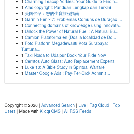
1
Charming Teacup Yorkies: Your Guide to Findin...
1
Atas copyright: Panduan Lengkap dan Terkini
1
美国代孕：您的生育旅程指南
1
Garmin Fenix 7: Problemas Comuns de Duração ...
1
Connecting domains of knowledge using innovativ...
1
Unlock the Power of Natural Fuel : A Natural Bu...
1
Camion Plataforma en {Dos la localidad de Do...
1
Foto Platform Megadewa88 Kota Surabaya:
Tuntuna...
1
Taxi Noida to Udaipur Book Your Ride Now
1
Cerritos Auto Glass: Auto Replacement Experts
1
Luke 10: A Bible Study in Spiritual Warfare
1
Master Google Ads : Pay-Per-Click Adminis...
Copyright © 2026 |
Advanced Search
|
Live
|
Tag Cloud
|
Top
Users
| Made with
Kliqqi CMS
|
All RSS Feeds