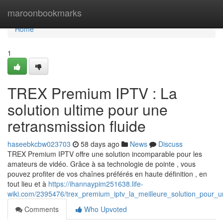
Home
maroonbookmarks
Home
1
TREX Premium IPTV : La
solution ultime pour une
retransmission fluide
haseebkcbw023703
58 days ago
News
Discuss
TREX Premium IPTV offre une solution incomparable pour les
amateurs de vidéo. Grâce à sa technologie de pointe , vous
pouvez profiter de vos chaînes préférés en haute définition , en
tout lieu et à
https://ihannaypim251638.life-
wiki.com/2395476/trex_premium_iptv_la_meilleure_solution_pour_un
Comments
Who Upvoted