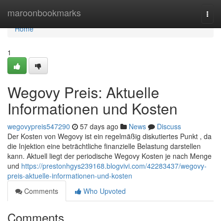
Home
maroonbookmarks
Togg
navi
Home
1
Wegovy Preis: Aktuelle
Informationen und Kosten
wegovypreis547290
57 days ago
News
Discuss
Der Kosten von Wegovy ist ein regelmäßig diskutiertes Punkt , da
die Injektion eine beträchtliche finanzielle Belastung darstellen
kann. Aktuell liegt der periodische Wegovy Kosten je nach Menge
und
https://prestonhgys239168.blogvivi.com/42283437/wegovy-
preis-aktuelle-informationen-und-kosten
Comments
Who Upvoted
Comments