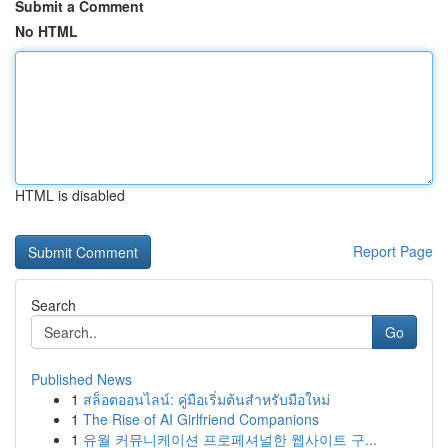
Submit a Comment
No HTML
HTML is disabled
Report Page
Search
Go
Published News
1
สล็อตออนไลน์: คู่มือเริ่มต้นสำหรับมือใหม่
1
The Rise of AI Girlfriend Companions
1
유월 커뮤니케이션 프로페셔널한 웹사이트 구...