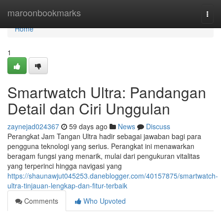
Home
maroonbookmarks
Togg
navi
Home
1
Smartwatch Ultra: Pandangan
Detail dan Ciri Unggulan
zaynejad024367
59 days ago
News
Discuss
Perangkat Jam Tangan Ultra hadir sebagai jawaban bagi para
pengguna teknologi yang serius. Perangkat ini menawarkan
beragam fungsi yang menarik, mulai dari pengukuran vitalitas
yang terperinci hingga navigasi yang
https://shaunawjut045253.daneblogger.com/40157875/smartwatch-
ultra-tinjauan-lengkap-dan-fitur-terbaik
Comments
Who Upvoted