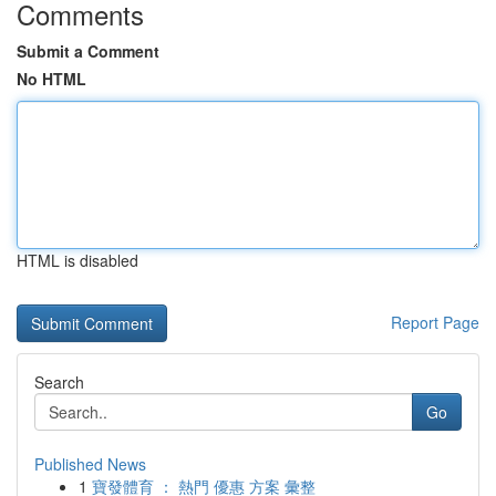
Comments
Submit a Comment
No HTML
HTML is disabled
Report Page
Search
Go
Published News
1
寶發體育 ： 熱門 優惠 方案 彙整