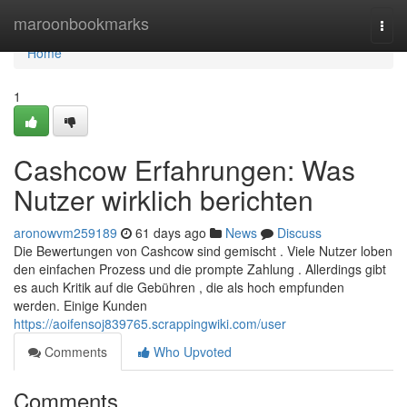
Home
maroonbookmarks
Togg
navi
Home
1
Cashcow Erfahrungen: Was
Nutzer wirklich berichten
aronowvm259189
61 days ago
News
Discuss
Die Bewertungen von Cashcow sind gemischt . Viele Nutzer loben
den einfachen Prozess und die prompte Zahlung . Allerdings gibt
es auch Kritik auf die Gebühren , die als hoch empfunden
werden. Einige Kunden
https://aoifensoj839765.scrappingwiki.com/user
Comments
Who Upvoted
Comments