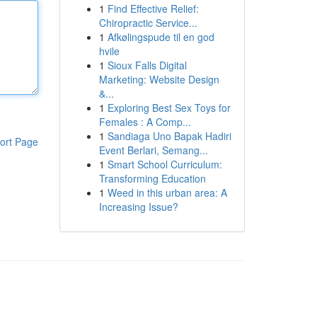
1
Find Effective Relief:
Chiropractic Service...
1
Afkølingspude til en god
hvile
1
Sioux Falls Digital
Marketing: Website Design
&...
1
Exploring Best Sex Toys for
Females : A Comp...
1
Sandiaga Uno Bapak Hadiri
ort Page
Event Berlari, Semang...
1
Smart School Curriculum:
Transforming Education
1
Weed in this urban area: A
Increasing Issue?