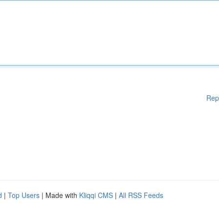
Rep
d
|
Top Users
| Made with
Kliqqi CMS
|
All RSS Feeds