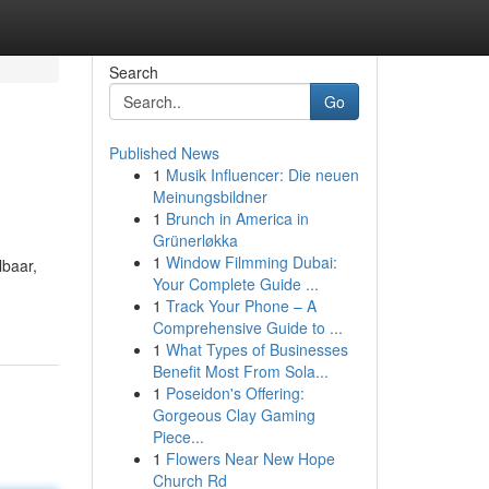
Search
Go
Published News
1
Musik Influencer: Die neuen
Meinungsbildner
1
Brunch in America in
Grünerløkka
1
Window Filmming Dubai:
lbaar,
Your Complete Guide ...
1
Track Your Phone – A
Comprehensive Guide to ...
1
What Types of Businesses
Benefit Most From Sola...
1
Poseidon's Offering:
Gorgeous Clay Gaming
Piece...
1
Flowers Near New Hope
Church Rd