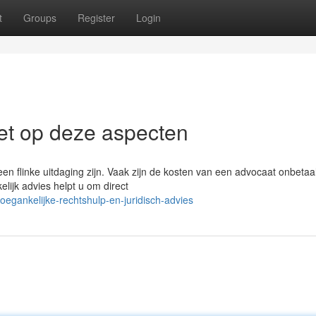
t
Groups
Register
Login
Let op deze aspecten
een flinke uitdaging zijn. Vaak zijn de kosten van een advocaat onbetaa
elijk advies helpt u om direct
gankelijke-rechtshulp-en-juridisch-advies