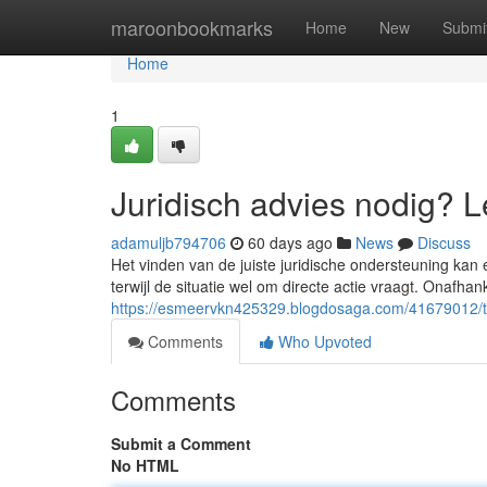
Home
maroonbookmarks
Home
New
Submi
Home
1
Juridisch advies nodig? 
adamuljb794706
60 days ago
News
Discuss
Het vinden van de juiste juridische ondersteuning kan 
terwijl de situatie wel om directe actie vraagt. Onafhank
https://esmeervkn425329.blogdosaga.com/41679012/toe
Comments
Who Upvoted
Comments
Submit a Comment
No HTML