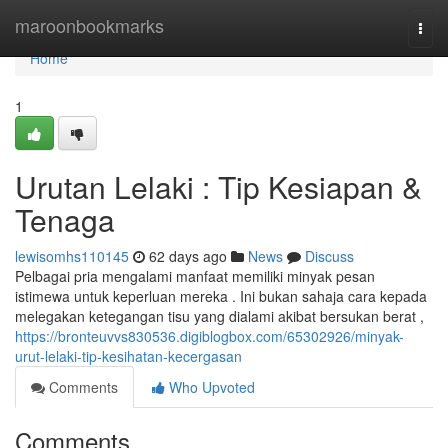
Home
maroonbookmarks
Togg
navi
Home
1
Urutan Lelaki : Tip Kesiapan &
Tenaga
lewisomhs110145
62 days ago
News
Discuss
Pelbagai pria mengalami manfaat memiliki minyak pesan
istimewa untuk keperluan mereka . Ini bukan sahaja cara kepada
melegakan ketegangan tisu yang dialami akibat bersukan berat ,
https://bronteuvvs830536.digiblogbox.com/65302926/minyak-
urut-lelaki-tip-kesihatan-kecergasan
Comments
Who Upvoted
Comments