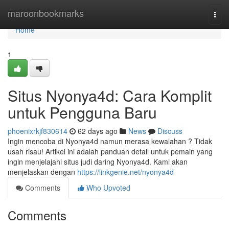
Home
maroonbookmarks
Togg
navi
Home
1
Situs Nyonya4d: Cara Komplit
untuk Pengguna Baru
phoenixrkjf830614
62 days ago
News
Discuss
Ingin mencoba di Nyonya4d namun merasa kewalahan ? Tidak
usah risau! Artikel ini adalah panduan detail untuk pemain yang
ingin menjelajahi situs judi daring Nyonya4d. Kami akan
menjelaskan dengan
https://linkgenie.net/nyonya4d
Comments
Who Upvoted
Comments