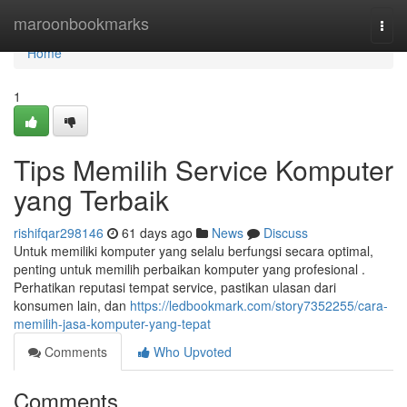
Home
maroonbookmarks
Togg
navi
Home
1
Tips Memilih Service Komputer
yang Terbaik
rishifqar298146
61 days ago
News
Discuss
Untuk memiliki komputer yang selalu berfungsi secara optimal,
penting untuk memilih perbaikan komputer yang profesional .
Perhatikan reputasi tempat service, pastikan ulasan dari
konsumen lain, dan
https://ledbookmark.com/story7352255/cara-
memilih-jasa-komputer-yang-tepat
Comments
Who Upvoted
Comments