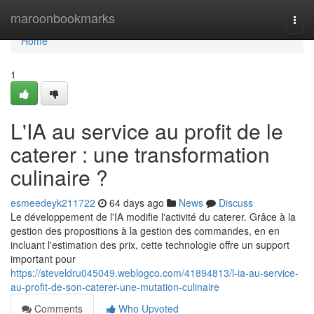
Home
maroonbookmarks
Togg
navi
Home
1
L'IA au service au profit de le
caterer : une transformation
culinaire ?
esmeedeyk211722
64 days ago
News
Discuss
Le développement de l'IA modifie l'activité du caterer. Grâce à la
gestion des propositions à la gestion des commandes, en en
incluant l'estimation des prix, cette technologie offre un support
important pour
https://steveldru045049.weblogco.com/41894813/l-ia-au-service-
au-profit-de-son-caterer-une-mutation-culinaire
Comments
Who Upvoted