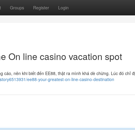
t
Groups
Register
Login
e On line casino vacation spot
g cáo, nên khi biết đến EE88, thật ra mình khá dè chừng. Lúc đó chỉ đ
tory6513931/ee88-your-greatest-on-line-casino-destination