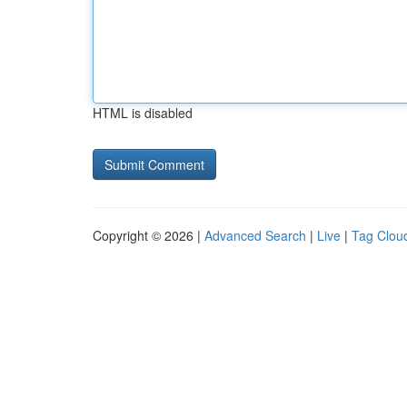
HTML is disabled
Copyright © 2026 |
Advanced Search
|
Live
|
Tag Clou