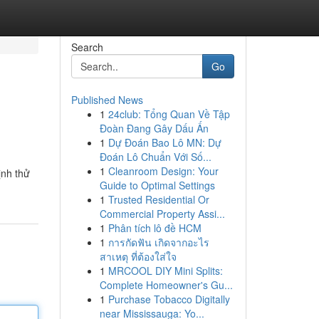
Search
Go
Published News
1
24club: Tổng Quan Về Tập
Đoàn Đang Gây Dấu Ấn
1
Dự Đoán Bao Lô MN: Dự
Đoán Lô Chuẩn Với Số...
1
Cleanroom Design: Your
ịnh thử
Guide to Optimal Settings
1
Trusted Residential Or
Commercial Property Assi...
1
Phân tích lô đề HCM
1
การกัดฟัน เกิดจากอะไร
สาเหตุ ที่ต้องใส่ใจ
1
MRCOOL DIY Mini Splits:
Complete Homeowner's Gu...
1
Purchase Tobacco Digitally
near Mississauga: Yo...