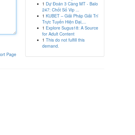
1
Dự Đoán 3 Càng MT - Balo
247: Chốt Số Vip ...
1
KUBET – Giải Pháp Giải Trí
Trực Tuyến Hiện Đại,...
1
Explore Sugus18: A Source
for Adult Content
1
This do not fulfill this
demand.
ort Page