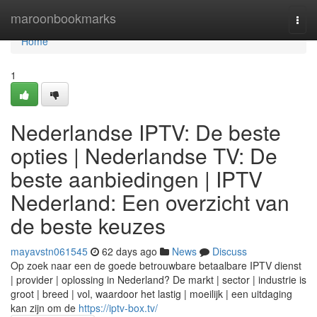
Home
maroonbookmarks
Togg
navi
Home
1
Nederlandse IPTV: De beste
opties | Nederlandse TV: De
beste aanbiedingen | IPTV
Nederland: Een overzicht van
de beste keuzes
mayavstn061545
62 days ago
News
Discuss
Op zoek naar een de goede betrouwbare betaalbare IPTV dienst
| provider | oplossing in Nederland? De markt | sector | industrie is
groot | breed | vol, waardoor het lastig | moeilijk | een uitdaging
kan zijn om de
https://iptv-box.tv/