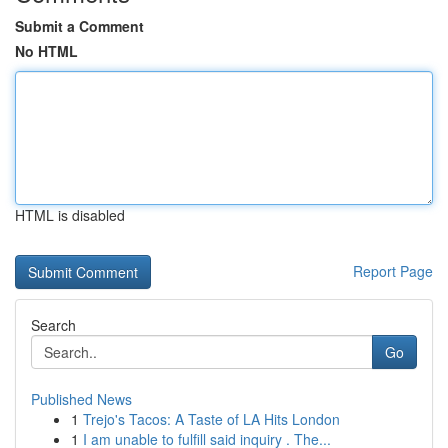
Submit a Comment
No HTML
HTML is disabled
Report Page
Search
Go
Published News
1
Trejo's Tacos: A Taste of LA Hits London
1
I am unable to fulfill said inquiry . The...