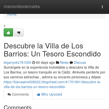
Home
maroonbookmarks
Togg
navi
Home
1
Descubre la Villa de Los
Barrios: Un Tesoro Escondido
teganyokz781000
60 days ago
News
Discuss
Sumérgete en la experiencia inolvidable y descubre la Villa de
Los Barrios, un tesoro tranquilo en la Cádiz. Atrévete perderte por
sus caminos estrechas , admira su encanto pintoresca y déjate
https://kianaqtns308222.blogchaat.com/41751991/descubre-la-
villa-de-los-barrios-un-tesoro-escondido
Comments
Who Upvoted
Comments