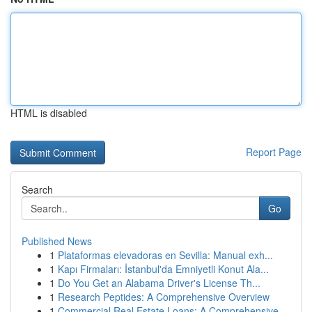
HTML is disabled
Report Page
Search
Go
Published News
1
Plataformas elevadoras en Sevilla: Manual exh...
1
Kapı Firmaları: İstanbul'da Emniyetli Konut Ala...
1
Do You Get an Alabama Driver's License Th...
1
Research Peptides: A Comprehensive Overview
1
Commercial Real Estate Loans: A Comprehensive