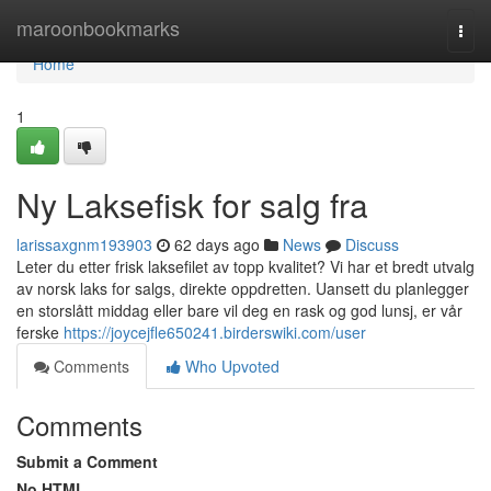
Home
maroonbookmarks
Togg
navi
Home
1
Ny Laksefisk for salg fra
larissaxgnm193903
62 days ago
News
Discuss
Leter du etter frisk laksefilet av topp kvalitet? Vi har et bredt utvalg
av norsk laks for salgs, direkte oppdretten. Uansett du planlegger
en storslått middag eller bare vil deg en rask og god lunsj, er vår
ferske
https://joycejfle650241.birderswiki.com/user
Comments
Who Upvoted
Comments
Submit a Comment
No HTML