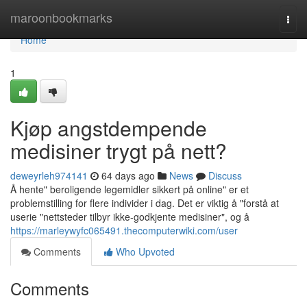
Home
maroonbookmarks
Togg
navi
Home
1
Kjøp angstdempende
medisiner trygt på nett?
deweyrleh974141
64 days ago
News
Discuss
Å hente" beroligende legemidler sikkert på online" er et
problemstilling for flere individer i dag. Det er viktig å "forstå at
userie "nettsteder tilbyr ikke-godkjente medisiner", og å
https://marleywyfc065491.thecomputerwiki.com/user
Comments
Who Upvoted
Comments