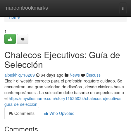
Home
maroonbookmarks
Togg
navi
Home
1
Chalecos Ejecutivos: Guía de
Selección
albiekhlq716289
64 days ago
News
Discuss
Elegir el westón correcto para el profesión requiere cuidado. Se
encuentran una gran variedad de diseños , desde clásicos hasta
contemporáneos . La selección debe basarse en aspectos como
el
https://mysitesname.com/story11525024/chalecos-ejecutivos-
guía-de-selección
Comments
Who Upvoted
Comments