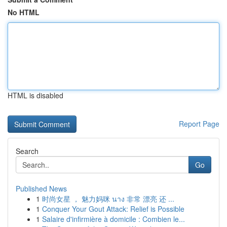
No HTML
HTML is disabled
Report Page
Search
Go
Published News
1
时尚女星 ， 魅力妈咪 นาง 非常 漂亮 还 ...
1
Conquer Your Gout Attack: Relief is Possible
1
Salaire d'infirmière à domicile : Combien le...