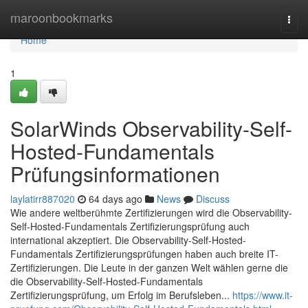
Home
maroonbookmarks
Togg
navi
Home
1
SolarWinds Observability-Self-
Hosted-Fundamentals
Prüfungsinformationen
laylatirr887020
64 days ago
News
Discuss
Wie andere weltberühmte Zertifizierungen wird die Observability-
Self-Hosted-Fundamentals Zertifizierungsprüfung auch
international akzeptiert. Die Observability-Self-Hosted-
Fundamentals Zertifizierungsprüfungen haben auch breite IT-
Zertifizierungen. Die Leute in der ganzen Welt wählen gerne die
die Observability-Self-Hosted-Fundamentals
Zertifizierungsprüfung, um Erfolg im Berufsleben...
https://www.it-