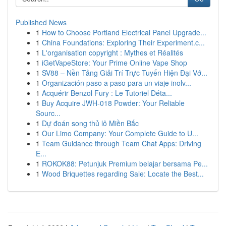
Published News
1
How to Choose Portland Electrical Panel Upgrade...
1
China Foundations: Exploring Their Experiment.c...
1
L'organisation copyright : Mythes et Réalités
1
iGetVapeStore: Your Prime Online Vape Shop
1
SV88 – Nền Tảng Giải Trí Trực Tuyến Hiện Đại Vớ...
1
Organización paso a paso para un viaje inolv...
1
Acquérir Benzol Fury : Le Tutoriel Déta...
1
Buy Acquire JWH-018 Powder: Your Reliable
Sourc...
1
Dự đoán song thủ lô Miền Bắc
1
Our Limo Company: Your Complete Guide to U...
1
Team Guidance through Team Chat Apps: Driving
E...
1
ROKOK88: Petunjuk Premium belajar bersama Pe...
1
Wood Briquettes regarding Sale: Locate the Best...