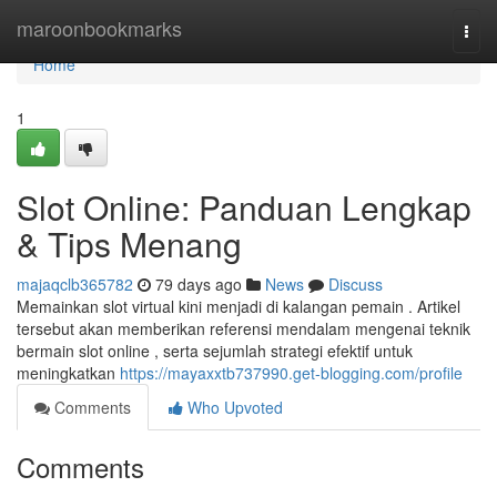
Home
maroonbookmarks
Togg
navi
Home
1
Slot Online: Panduan Lengkap
& Tips Menang
majaqclb365782
79 days ago
News
Discuss
Memainkan slot virtual kini menjadi di kalangan pemain . Artikel
tersebut akan memberikan referensi mendalam mengenai teknik
bermain slot online , serta sejumlah strategi efektif untuk
meningkatkan
https://mayaxxtb737990.get-blogging.com/profile
Comments
Who Upvoted
Comments