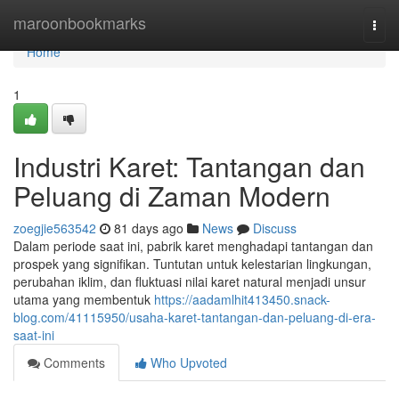
Home
maroonbookmarks
Togg
navi
Home
1
Industri Karet: Tantangan dan
Peluang di Zaman Modern
zoegjie563542
81 days ago
News
Discuss
Dalam periode saat ini, pabrik karet menghadapi tantangan dan
prospek yang signifikan. Tuntutan untuk kelestarian lingkungan,
perubahan iklim, dan fluktuasi nilai karet natural menjadi unsur
utama yang membentuk
https://aadamlhit413450.snack-
blog.com/41115950/usaha-karet-tantangan-dan-peluang-di-era-
saat-ini
Comments
Who Upvoted