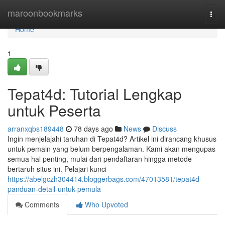
Home
maroonbookmarks
Togg
navi
Home
1
Tepat4d: Tutorial Lengkap
untuk Peserta
arranxqbs189448
78 days ago
News
Discuss
Ingin menjelajahi taruhan di Tepat4d? Artikel ini dirancang khusus
untuk pemain yang belum berpengalaman. Kami akan mengupas
semua hal penting, mulai dari pendaftaran hingga metode
bertaruh situs ini. Pelajari kunci
https://abelgczh304414.bloggerbags.com/47013581/tepat4d-
panduan-detail-untuk-pemula
Comments
Who Upvoted