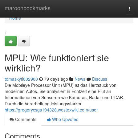
Home
maroonbookmarks
Togg
navi
Home
1
MPU: Wie funktioniert sie
wirklich?
tomaskytl802900
79 days ago
News
Discuss
Die Mobileye Processor Unit (MPU) ist das Herzstück von
modernen Autos. Sie analysiert in Echtzeit eine Flut an
Informationen von Sensoren wie Kameras, Radar und LiDAR.
Durch die Verarbeitung leistungsstarker
https://gregorycsgs194328.westexwiki.com/user
Comments
Who Upvoted
Comments