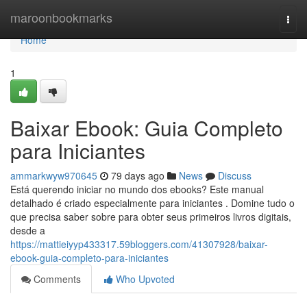
Home
maroonbookmarks
Togg
navi
Home
1
Baixar Ebook: Guia Completo
para Iniciantes
ammarkwyw970645
79 days ago
News
Discuss
Está querendo iniciar no mundo dos ebooks? Este manual
detalhado é criado especialmente para iniciantes . Domine tudo o
que precisa saber sobre para obter seus primeiros livros digitais,
desde a
https://mattieiyyp433317.59bloggers.com/41307928/baixar-
ebook-guia-completo-para-iniciantes
Comments
Who Upvoted