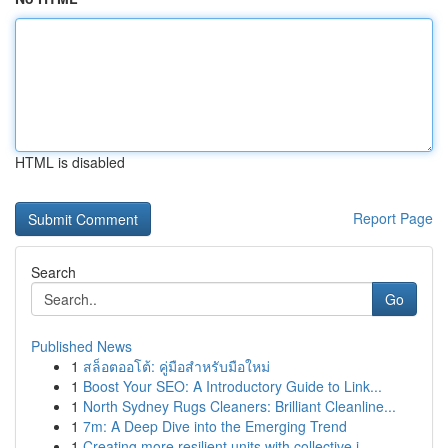
HTML is disabled
Report Page
Search
Go
Published News
1
สล็อตออโต้: คู่มือสำหรับมือใหม่
1
Boost Your SEO: A Introductory Guide to Link...
1
North Sydney Rugs Cleaners: Brilliant Cleanline...
1
7m: A Deep Dive into the Emerging Trend
1
Creating more resilient units with collective i...