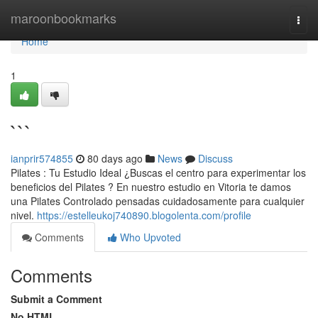
Home
maroonbookmarks
Togg
navi
Home
1
```
ianprir574855
80 days ago
News
Discuss
Pilates : Tu Estudio Ideal ¿Buscas el centro para experimentar los
beneficios del Pilates ? En nuestro estudio en Vitoria te damos
una Pilates Controlado pensadas cuidadosamente para cualquier
nivel.
https://estelleukoj740890.blogolenta.com/profile
Comments
Who Upvoted
Comments
Submit a Comment
No HTML