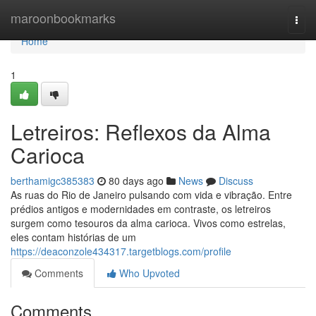
Home
maroonbookmarks
Togg
navi
Home
1
Letreiros: Reflexos da Alma
Carioca
berthamigc385383
80 days ago
News
Discuss
As ruas do Rio de Janeiro pulsando com vida e vibração. Entre
prédios antigos e modernidades em contraste, os letreiros
surgem como tesouros da alma carioca. Vivos como estrelas,
eles contam histórias de um
https://deaconzole434317.targetblogs.com/profile
Comments
Who Upvoted
Comments