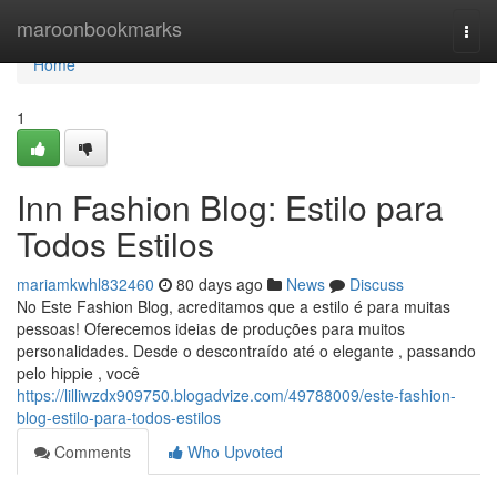
Home
maroonbookmarks
Togg
navi
Home
1
Inn Fashion Blog: Estilo para
Todos Estilos
mariamkwhl832460
80 days ago
News
Discuss
No Este Fashion Blog, acreditamos que a estilo é para muitas
pessoas! Oferecemos ideias de produções para muitos
personalidades. Desde o descontraído até o elegante , passando
pelo hippie , você
https://lilliwzdx909750.blogadvize.com/49788009/este-fashion-
blog-estilo-para-todos-estilos
Comments
Who Upvoted