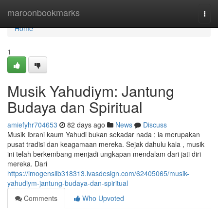
Home
maroonbookmarks
Togg
navi
Home
1
Musik Yahudiym: Jantung
Budaya dan Spiritual
amiefyhr704653
82 days ago
News
Discuss
Musik Ibrani kaum Yahudi bukan sekadar nada ; ia merupakan
pusat tradisi dan keagamaan mereka. Sejak dahulu kala , musik
ini telah berkembang menjadi ungkapan mendalam dari jati diri
mereka. Dari
https://imogenslib318313.ivasdesign.com/62405065/musik-
yahudiym-jantung-budaya-dan-spiritual
Comments
Who Upvoted