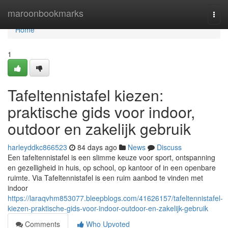
Home
maroonbookmarks
Togg
navi
Home
1
Tafeltennistafel kiezen:
praktische gids voor indoor,
outdoor en zakelijk gebruik
harleyddkc866523
84 days ago
News
Discuss
Een tafeltennistafel is een slimme keuze voor sport, ontspanning
en gezelligheid in huis, op school, op kantoor of in een openbare
ruimte. Via Tafeltennistafel is een ruim aanbod te vinden met
indoor
https://laraqvhm853077.bleepblogs.com/41626157/tafeltennistafel-
kiezen-praktische-gids-voor-indoor-outdoor-en-zakelijk-gebruik
Comments
Who Upvoted