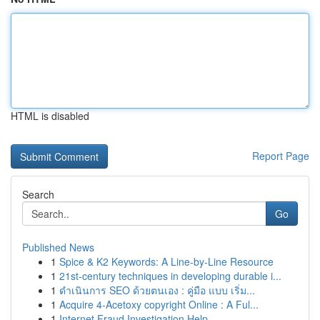
HTML is disabled
Report Page
Search
Go
Published News
1
Spice & K2 Keywords: A Line-by-Line Resource
1
21st-century techniques in developing durable i...
1
ดำเนินการ SEO ด้วยตนเอง : คู่มือ แบบ เริ่ม...
1
Acquire 4-Acetoxy copyright Online : A Ful...
1
Internet Fraud Investigation Help