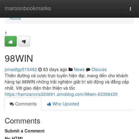
Home
maroonbookmarks
Togg
navi
Home
1
98WIN
jonasltgy515482
83 days ago
News
Discuss
Thiên đường cá cược trực tuyến hiện đại, mang đến cho khách
hàng tại 98WIN những trải nghiệm giải trí sôi động và đẳng cấp
nhất. Với giao diện thân thiện và tốc
https://hamzancns320691.amoblog.com/98win-63358435
Comments
Who Upvoted
Comments
Submit a Comment
No HTML