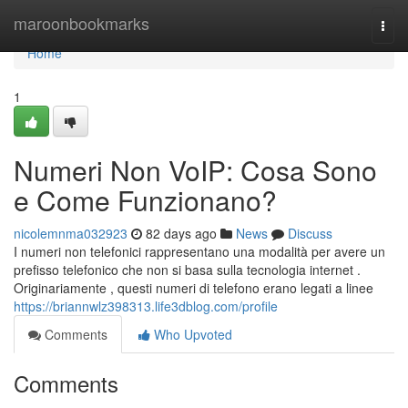
Home
maroonbookmarks
Togg
navi
Home
1
Numeri Non VoIP: Cosa Sono
e Come Funzionano?
nicolemnma032923
82 days ago
News
Discuss
I numeri non telefonici rappresentano una modalità per avere un
prefisso telefonico che non si basa sulla tecnologia internet .
Originariamente , questi numeri di telefono erano legati a linee
https://briannwlz398313.life3dblog.com/profile
Comments
Who Upvoted
Comments