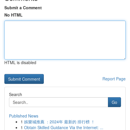
Submit a Comment
No HTML
HTML is disabled
Report Page
Search
Go
Published News
1
娛樂城推薦 ：2024年 最新的 排行榜 ！
1
Obtain Skilled Guidance Via the Internet: ...