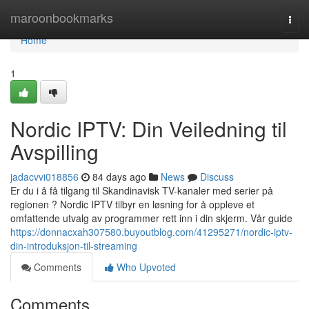
Home
maroonbookmarks
Togg
navi
Home
1
Nordic IPTV: Din Veiledning til
Avspilling
jadacvvi018856
84 days ago
News
Discuss
Er du i å få tilgang til Skandinavisk TV-kanaler med serier på
regionen ? Nordic IPTV tilbyr en løsning for å oppleve et
omfattende utvalg av programmer rett inn i din skjerm. Vår guide
https://donnacxah307580.buyoutblog.com/41295271/nordic-iptv-
din-introduksjon-til-streaming
Comments
Who Upvoted
Comments