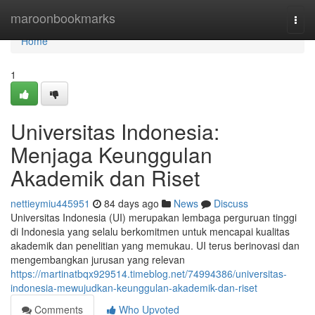
Home
maroonbookmarks
Togg
navi
Home
1
Universitas Indonesia:
Menjaga Keunggulan
Akademik dan Riset
nettieymiu445951
84 days ago
News
Discuss
Universitas Indonesia (UI) merupakan lembaga perguruan tinggi
di Indonesia yang selalu berkomitmen untuk mencapai kualitas
akademik dan penelitian yang memukau. UI terus berinovasi dan
mengembangkan jurusan yang relevan
https://martinatbqx929514.timeblog.net/74994386/universitas-
indonesia-mewujudkan-keunggulan-akademik-dan-riset
Comments
Who Upvoted