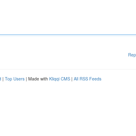
Rep
d
|
Top Users
| Made with
Kliqqi CMS
|
All RSS Feeds