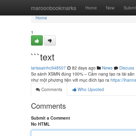
Home
maroonbookmarks
Home
New
Submi
Home
1
```text
larissainhc948507
82 days ago
News
Discuss
So sánh XSMN đúng 100% – Cẩm nang tạo ra tài sản 
như một phương tiện với mục đích tạo ra
https://ihan
Comments
Who Upvoted
Comments
Submit a Comment
No HTML