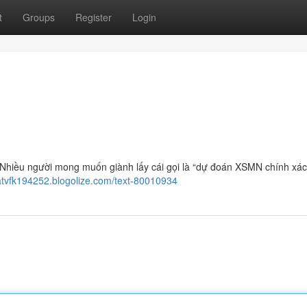
t
Groups
Register
Login
Nhiều người mong muốn giành lấy cái gọi là “dự đoán XSMN chính xá
natvfk194252.blogolize.com/text-80010934