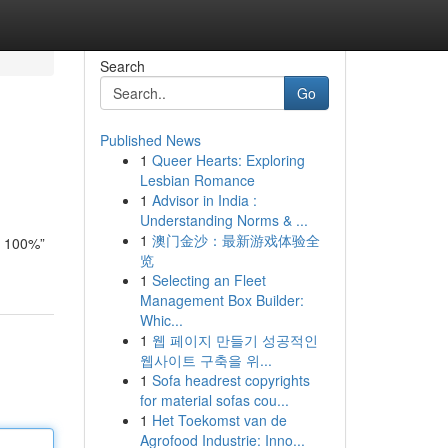
Search
Go
Published News
1
Queer Hearts: Exploring
Lesbian Romance
1
Advisor in India :
Understanding Norms & ...
1
澳门金沙：最新游戏体验全
c 100%”
览
1
Selecting an Fleet
Management Box Builder:
Whic...
1
웹 페이지 만들기 성공적인
웹사이트 구축을 위...
1
Sofa headrest copyrights
for material sofas cou...
1
Het Toekomst van de
Agrofood Industrie: Inno...