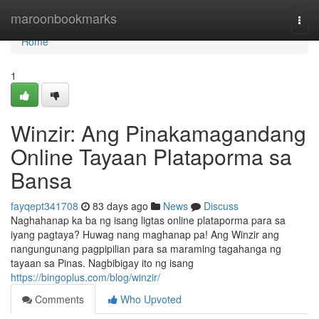
Home
maroonbookmarks
Togg
navi
Home
1
Winzir: Ang Pinakamagandang
Online Tayaan Plataporma sa
Bansa
fayqept341708
83 days ago
News
Discuss
Naghahanap ka ba ng isang ligtas online plataporma para sa
iyang pagtaya? Huwag nang maghanap pa! Ang Winzir ang
nangungunang pagpipilian para sa maraming tagahanga ng
tayaan sa Pinas. Nagbibigay ito ng isang
https://bingoplus.com/blog/winzir/
Comments
Who Upvoted