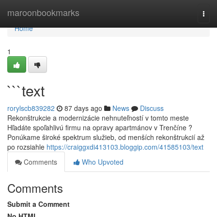
Home
maroonbookmarks
Togg
navi
Home
1
```text
rorylscb839282
87 days ago
News
Discuss
Rekonštrukcie a modernizácie nehnuteľností v tomto meste
Hľadáte spoľahlivú firmu na opravy apartmánov v Trenčíne ?
Ponúkame široké spektrum služieb, od menších rekonštrukcií až
po rozsiahle
https://craiggxdi413103.bloggip.com/41585103/text
Comments
Who Upvoted
Comments
Submit a Comment
No HTML