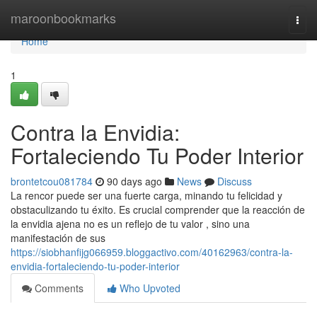
Home
maroonbookmarks
Togg
navi
Home
1
Contra la Envidia:
Fortaleciendo Tu Poder Interior
brontetcou081784
90 days ago
News
Discuss
La rencor puede ser una fuerte carga, minando tu felicidad y
obstaculizando tu éxito. Es crucial comprender que la reacción de
la envidia ajena no es un reflejo de tu valor , sino una
manifestación de sus
https://siobhanfijg066959.bloggactivo.com/40162963/contra-la-
envidia-fortaleciendo-tu-poder-interior
Comments
Who Upvoted