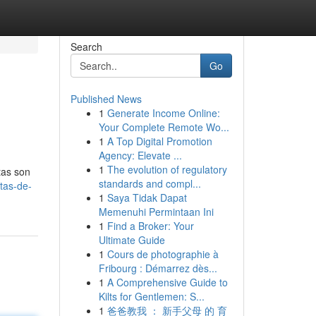
Search
Go
Published News
1
Generate Income Online:
Your Complete Remote Wo...
1
A Top Digital Promotion
Agency: Elevate ...
1
The evolution of regulatory
itas son
standards and compl...
itas-de-
1
Saya Tidak Dapat
Memenuhi Permintaan Ini
1
Find a Broker: Your
Ultimate Guide
1
Cours de photographie à
Fribourg : Démarrez dès...
1
A Comprehensive Guide to
Kilts for Gentlemen: S...
1
爸爸教我 ： 新手父母 的 育