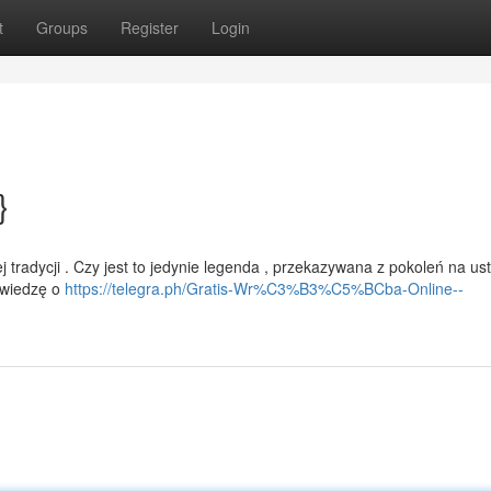
t
Groups
Register
Login
}
 tradycji . Czy jest to jedynie legenda , przekazywana z pokoleń na ust
ą wiedzę o
https://telegra.ph/Gratis-Wr%C3%B3%C5%BCba-Online--