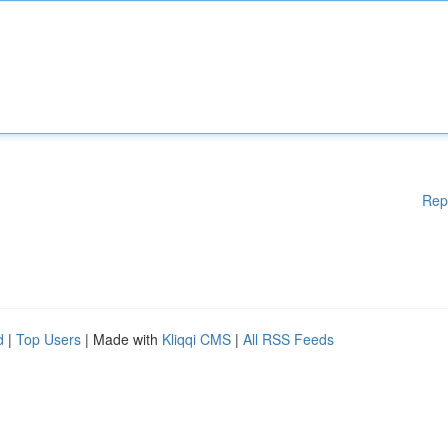
Rep
d
|
Top Users
| Made with
Kliqqi CMS
|
All RSS Feeds