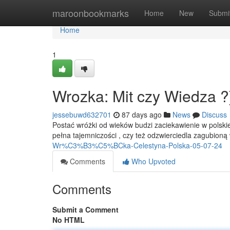
Home
maroonbookmarks
Home
New
Submi
Home
1
Wrozka: Mit czy Wiedza ?
jessebuwd632701
87 days ago
News
Discuss
Postać wróżki od wieków budzi zaciekawienie w polskiej
pełna tajemniczości , czy też odzwierciedla zagubion
Wr%C3%B3%C5%BCka-Celestyna-Polska-05-07-24
Comments
Who Upvoted
Comments
Submit a Comment
No HTML