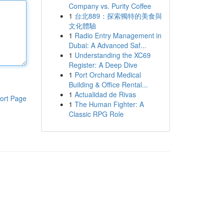
Company vs. Purity Coffee
1
台北889：探索獨特的美食與
文化體驗
1
Radio Entry Management in
Dubai: A Advanced Saf...
1
Understanding the XC69
Register: A Deep Dive
1
Port Orchard Medical
Building & Office Rental...
1
Actualidad de Rivas
ort Page
1
The Human Fighter: A
Classic RPG Role